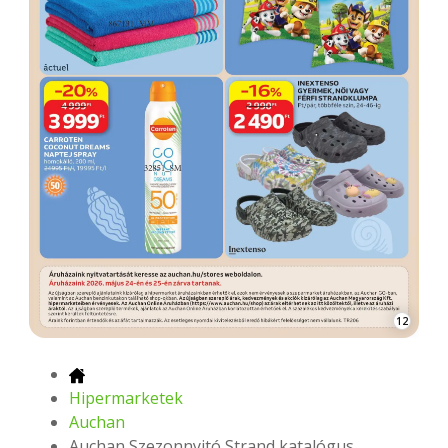
12
Hipermarketek
Auchan
Auchan Szezonnyitó Strand katalógus