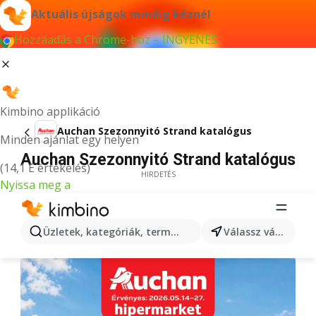
Aktuális újságok mindig kéznél
Hozzáadás a Chrome-hoz – INGYENES
Kimbino applikáció
Auchan Szezonnyitó Strand katalógus
Minden ajánlat egy helyen
Auchan Szezonnyitó Strand katalógus
(14,1 E értékelés)
HIRDETÉS
Nyissa meg a
Üzletek, kategóriák, termékek keresése...
Válassz várost