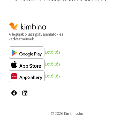
A legújabb újságok, ajánlatok és
kedvezmények
Letöltés:
Letöltés:
Letöltés:
© 2026
kimbino.hu
Személyes adatkezelési beállítások
A weboldal használati feltételei