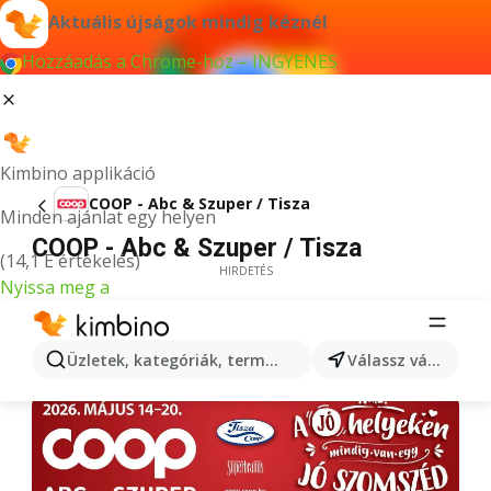
Aktuális újságok mindig kéznél
Hozzáadás a Chrome-hoz – INGYENES
Kimbino applikáció
COOP - Abc & Szuper / Tisza
Minden ajánlat egy helyen
COOP - Abc & Szuper / Tisza
(14,1 E értékelés)
HIRDETÉS
Nyissa meg a
Üzletek, kategóriák, termékek keresése...
Válassz várost