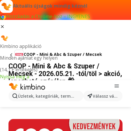
Aktuális újságok mindig kéznél
Hozzáadás a Chrome-hoz – INGYENES
Kimbino applikáció
COOP - Mini & Abc & Szuper / Mecsek
Minden ajánlat egy helyen
COOP - Mini & Abc & Szuper /
(14,1 E értékelés)
Mecsek - 2026.05.21. -tól/töl > akció,
Nyissa meg a
lapozható szórólap 🛍️
HIRDETÉS
Üzletek, kategóriák, termékek keresése...
Válassz várost