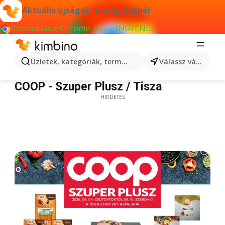
Aktuális újságok mindig kéznél
Hozzáadás a Chrome-hoz – INGYENES
Üzletek, kategóriák, termékek keresése...
Válassz várost
COOP - Szuper Plusz / Tisza
COOP - Szuper Plusz / Tisza
HIRDETÉS