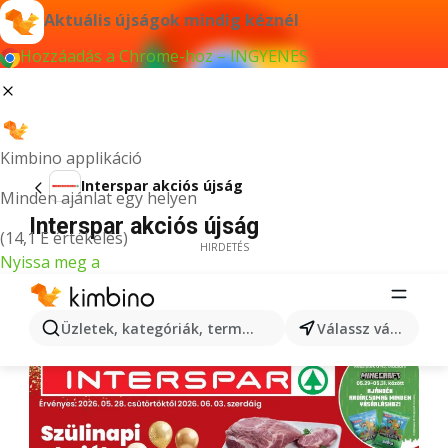
Aktuális újságok mindig kéznél
Hozzáadás a Chrome-hoz – INGYENES
Kimbino applikáció
Interspar akciós újság
Minden ajánlat egy helyen
Interspar akciós újság
(14,1 E értékelés)
HIRDETÉS
Nyissa meg a
Üzletek, kategóriák, termékek keresése...
Válassz várost