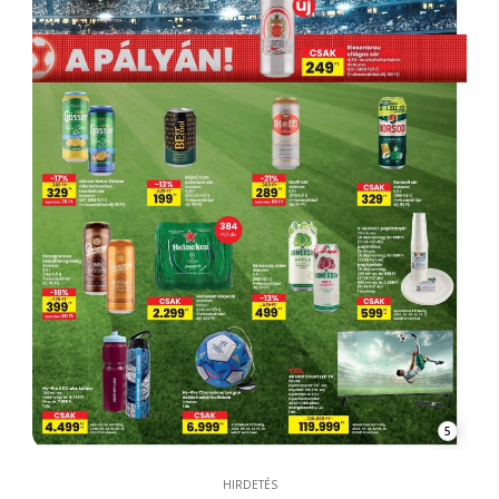
5
HIRDETÉS