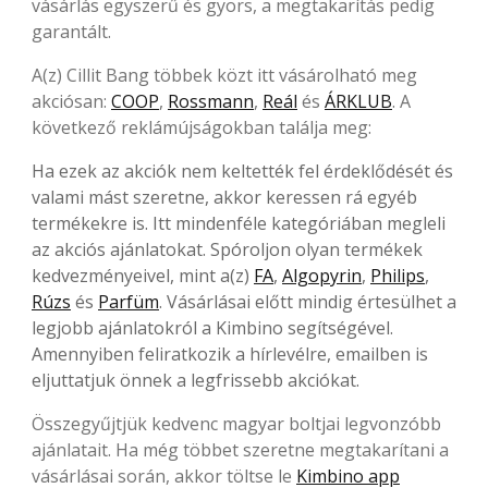
vásárlás egyszerű és gyors, a megtakarítás pedig
garantált.
A(z) Cillit Bang többek közt itt vásárolható meg
akciósan:
COOP
,
Rossmann
,
Reál
és
ÁRKLUB
. A
következő reklámújságokban találja meg:
Ha ezek az akciók nem keltették fel érdeklődését és
valami mást szeretne, akkor keressen rá egyéb
termékekre is. Itt mindenféle kategóriában megleli
az akciós ajánlatokat. Spóroljon olyan termékek
kedvezményeivel, mint a(z)
FA
,
Algopyrin
,
Philips
,
Rúzs
és
Parfüm
. Vásárlásai előtt mindig értesülhet a
legjobb ajánlatokról a Kimbino segítségével.
Amennyiben feliratkozik a hírlevélre, emailben is
eljuttatjuk önnek a legfrissebb akciókat.
Összegyűjtjük kedvenc magyar boltjai legvonzóbb
ajánlatait. Ha még többet szeretne megtakarítani a
vásárlásai során, akkor töltse le
Kimbino app