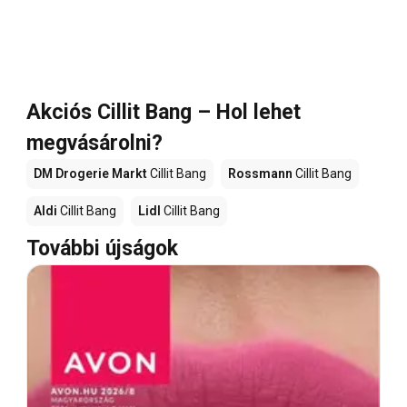
Akciós Cillit Bang – Hol lehet
megvásárolni?
DM Drogerie Markt
Cillit Bang
Rossmann
Cillit Bang
Aldi
Cillit Bang
Lidl
Cillit Bang
További újságok