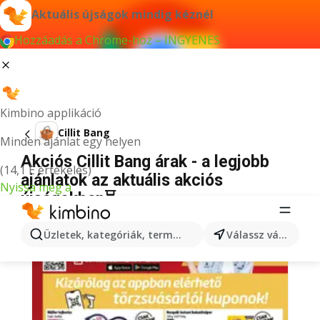
Aktuális újságok mindig kéznél
Hozzáadás a Chrome-hoz – INGYENES
Kimbino applikáció
Cillit Bang
Minden ajánlat egy helyen
Akciós Cillit Bang árak - a legjobb
(14,1 E értékelés)
ajánlatok az aktuális akciós
Nyissa meg a
újságokban⏳
Üzletek, kategóriák, termékek keresése...
Válassz várost