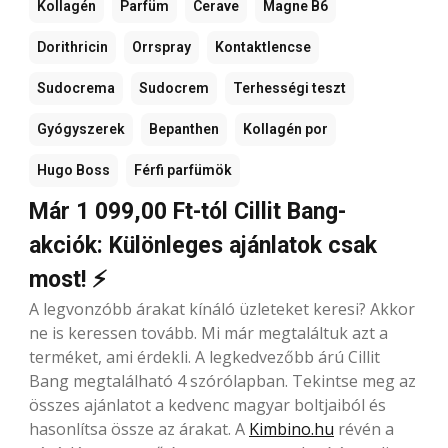
Kollagén
Parfüm
Cerave
Magne B6
Dorithricin
Orrspray
Kontaktlencse
Sudocrema
Sudocrem
Terhességi teszt
Gyógyszerek
Bepanthen
Kollagén por
Hugo Boss
Férfi parfümök
Már 1 099,00 Ft-tól Cillit Bang-
akciók: Különleges ajánlatok csak
most! ⚡
A legvonzóbb árakat kínáló üzleteket keresi? Akkor
ne is keressen tovább. Mi már megtaláltuk azt a
terméket, ami érdekli. A legkedvezőbb árú Cillit
Bang megtalálható 4 szórólapban. Tekintse meg az
összes ajánlatot a kedvenc magyar boltjaiból és
hasonlítsa össze az árakat. A
Kimbino.hu
révén a