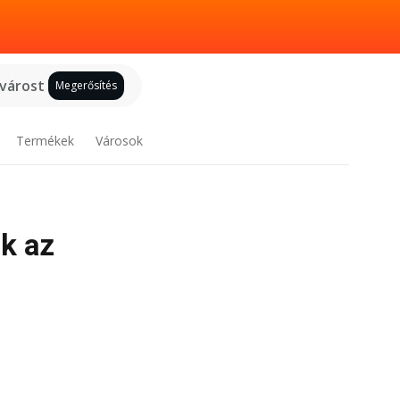
 várost
Megerősítés
Termékek
Városok
ok az