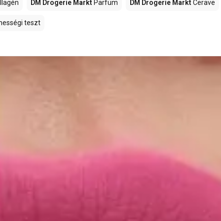
llagén
DM Drogerie Markt
Parfüm
DM Drogerie Markt
Cerave
hességi teszt