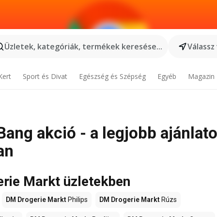
Üzletek, kategóriák, termékek keresése...
Válassz
Kert
Sport és Divat
Egészség és Szépség
Egyéb
Magazin
Bang akció - a legjobb ajánlat
an
rie Markt üzletekben
DM Drogerie Markt
Philips
DM Drogerie Markt
Rúzs