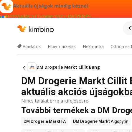
Aktuális újságok mindig kéznél
Hozzáadás a Chrome-hoz – INGYENES
Ajánlatok
Hipermarketek
Elektronika
Otthon és 
DM Drogerie Markt Cillit Bang
DM Drogerie Markt Cillit 
aktuális akciós újságokb
Nincs találat erre a kifejezésre.
További termékek a DM Droge
DM Drogerie Markt
FA
DM Drogerie Markt
Algopyrin