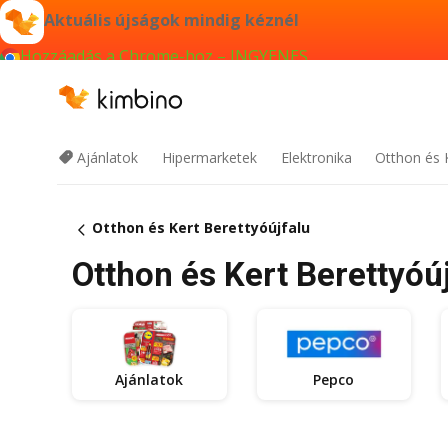
Aktuális újságok mindig kéznél
Hozzáadás a Chrome-hoz – INGYENES
Ajánlatok
Hipermarketek
Elektronika
Otthon és 
Otthon és Kert Berettyóújfalu
Otthon és Kert Berettyóúj
Ajánlatok
Pepco