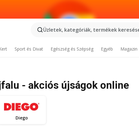
Üzletek, kategóriák, termékek keresése
Kert
Sport és Divat
Egészség és Szépség
Egyéb
Magazin
falu - akciós újságok online
Diego