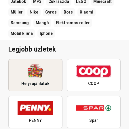
Játékok
MP3
Cukrászda
LEGO
Minecraft
Müller
Nike
Gyros
Bors
Xiaomi
Samsung
Mangó
Elektromos roller
Mobil klima
Iphone
Legjobb üzletek
Helyi ajánlatok
COOP
PENNY
Spar