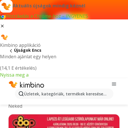
Aktuális újságok mindig kéznél
Hozzáadás a Chrome-hoz – INGYENES
Kimbino applikáció
Újságok Encs
Minden ajánlat egy helyen
(14,1 E értékelés)
Nyissa meg a
Legújabb akciós újságok - Encs
Üzletek, kategóriák, termékek keresése...
A legújabb és legnépszerűbb ajánlatokat gyűjtjük
Neked