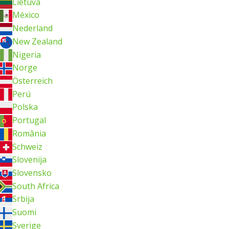
Lietuva
México
Nederland
New Zealand
Nigeria
Norge
Österreich
Perú
Polska
Portugal
România
Schweiz
Slovenija
Slovensko
South Africa
Srbija
Suomi
Sverige