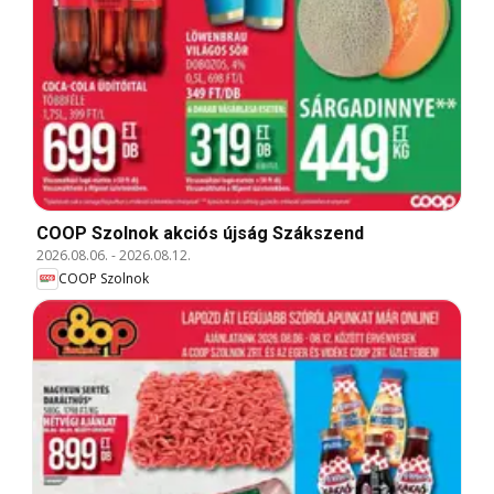
COOP Szolnok akciós újság Szákszend
2026.08.06.
-
2026.08.12.
COOP Szolnok