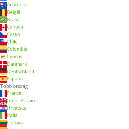
Australia
België
Brasil
Canada
Česko
Chile
Colombia
Cyprus
Danmark
Deutschland
España
Több ország
France
Great Britain
Hrvatska
Italia
Lietuva