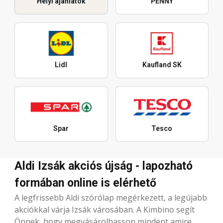
Helyi ajánlatok
PENNY
Lidl
Kaufland SK
Spar
Tesco
Aldi Izsák akciós újság - lapozható
formában online is elérhető
A legfrissebb Aldi szórólap megérkezett, a legújabb
akciókkal várja Izsák városában. A Kimbino segít
Önnek, hogy megvásárolhasson mindent amire