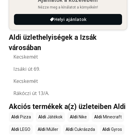
Nézze meg a kínálatot a környékén!
Helyi ajánlatok
Aldi üzlethelyiségek a Izsák
városában
Kecskemét
Izsáki út 69.
Kecskemét
Rákóczi út 13/A.
Akciós termékek a(z) üzleteiben Aldi
Aldi
Pizza
Aldi
Játékok
Aldi
Nike
Aldi
Minecraft
Aldi
LEGO
Aldi
Müller
Aldi
Cukrászda
Aldi
Gyros