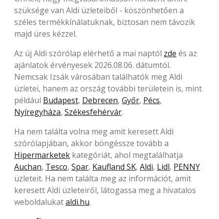
szüksége van Aldi üzleteiből - köszönhetően a
széles termékkínálatuknak, biztosan nem távozik
majd üres kézzel.
Az új Aldi szórólap elérhető a mai naptól
zde
és az
ajánlatok érvényesek 2026.08.06. dátumtól.
Nemcsak Izsák városában találhatók meg Aldi
üzletei, hanem az ország további területein is, mint
például
Budapest
,
Debrecen
,
Győr
,
Pécs
,
Nyíregyháza
,
Székesfehérvár
.
Ha nem találta volna meg amit keresett Aldi
szórólapjában, akkor böngéssze tovább a
Hipermarketek
kategóriát, ahol megtalálhatja
Auchan
,
Tesco
,
Spar
,
Kaufland SK
,
Aldi
,
Lidl
,
PENNY
üzleteit. Ha nem találta meg az információt, amit
keresett Aldi üzleteiről, látogassa meg a hivatalos
weboldalukat
aldi.hu
.