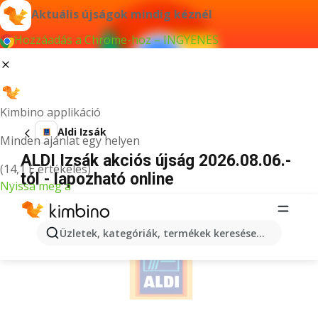
Aktuális újságok mindig kéznél
Hozzáadás a Chrome-hoz – INGYENES
Kimbino applikáció
Aldi Izsák
Minden ajánlat egy helyen
ALDI Izsák akciós újság 2026.08.06.-
(14,1 E értékelés)
tól - lapozható online
Nyissa meg a
HIRDETÉS
Üzletek, kategóriák, termékek keresése...