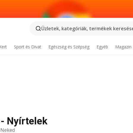
Üzletek, kategóriák, termékek keresése
Kert
Sport és Divat
Egészség és Szépség
Egyéb
Magazin
- Nyírtelek
k Neked