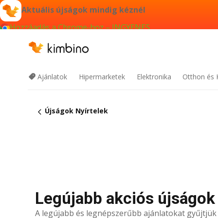
Aktuális újságok mindig kéznél
Hozzáadás a Chrome-hoz – INGYENES
Ajánlatok
Hipermarketek
Elektronika
Otthon és 
Újságok Nyírtelek
Legújabb akciós újságok 
A legújabb és legnépszerűbb ajánlatokat gyűjtjü