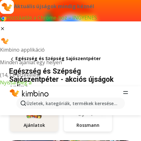
Aktuális újságok mindig kéznél
Hozzáadás a Chrome-hoz – INGYENES
Kimbino applikáció
Egészség és Szépség Sajószentpéter
Minden ajánlat egy helyen
Egészség és Szépség
(14,1 E értékelés)
Sajószentpéter - akciós újságok
Nyissa meg a
online
Üzletek, kategóriák, termékek keresése...
Rossmann
Ajánlatok