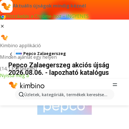
Aktuális újságok mindig kéznél
Hozzáadás a Chrome-hoz – INGYENES
Kimbino applikáció
Pepco Zalaegerszeg
Minden ajánlat egy helyen
Pepco Zalaegerszeg akciós újság
(14,1 E értékelés)
2026.08.06. - lapozható katalógus
Nyissa meg a
HIRDETÉS
Üzletek, kategóriák, termékek keresése...