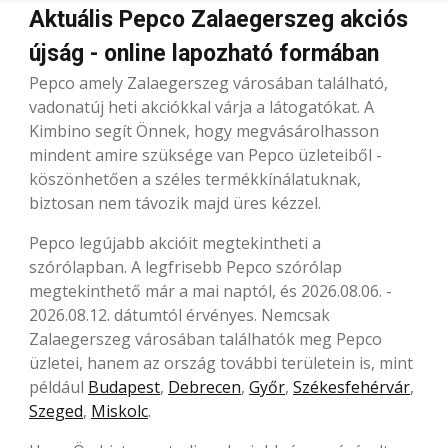
Aktuális Pepco Zalaegerszeg akciós
újság - online lapozható formában
Pepco amely Zalaegerszeg városában található,
vadonatúj heti akciókkal várja a látogatókat. A
Kimbino segít Önnek, hogy megvásárolhasson
mindent amire szüksége van Pepco üzleteiből -
köszönhetően a széles termékkínálatuknak,
biztosan nem távozik majd üres kézzel.
Pepco legújabb akcióit megtekintheti a
szórólapban. A legfrisebb Pepco szórólap
megtekinthető már a mai naptól, és 2026.08.06. -
2026.08.12. dátumtól érvényes. Nemcsak
Zalaegerszeg városában találhatók meg Pepco
üzletei, hanem az ország további területein is, mint
például
Budapest
,
Debrecen
,
Győr
,
Székesfehérvár
,
Szeged
,
Miskolc
.