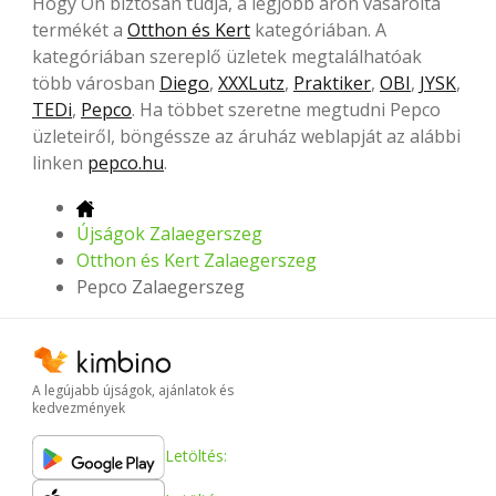
Hogy Ön biztosan tudja, a legjobb áron vásárolta
termékét a
Otthon és Kert
kategóriában. A
kategóriában szereplő üzletek megtalálhatóak
több városban
Diego
,
XXXLutz
,
Praktiker
,
OBI
,
JYSK
,
TEDi
,
Pepco
. Ha többet szeretne megtudni Pepco
üzleteiről, böngéssze az áruház weblapját az alábbi
linken
pepco.hu
.
Újságok Zalaegerszeg
Otthon és Kert Zalaegerszeg
Pepco Zalaegerszeg
A legújabb újságok, ajánlatok és
kedvezmények
Letöltés: