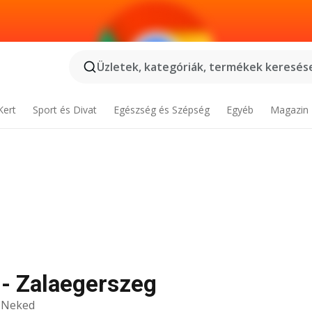
Üzletek, kategóriák, termékek keresése
Kert
Sport és Divat
Egészség és Szépség
Egyéb
Magazin
 - Zalaegerszeg
k Neked