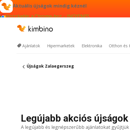
Aktuális újságok mindig kéznél
Hozzáadás a Chrome-hoz – INGYENES
Ajánlatok
Hipermarketek
Elektronika
Otthon és 
Újságok Zalaegerszeg
Legújabb akciós újságok
A legújabb és legnépszerűbb ajánlatokat gyűjtjü