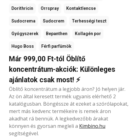
Dorithricin
Orrspray
Kontaktlencse
Sudocrema
Sudocrem
Terhességi teszt
Gyógyszerek
Bepanthen
Kollagén por
Hugo Boss
Férfi parfümök
Már 999,00 Ft-tól Öblítő
koncentrátum-akciók: Különleges
ajánlatok csak most! ⚡
Öblítő koncentrátum a legjobb áron? Jó helyen jár.
Az ön által keresett termék ugyanis elérhető 2
katalógusban. Böngéssze át ezeket a szórólapokat,
mert más kedvenc termékeire is remek áron
akadhat rá bennük. A legkedvezőbb árakat
könnyen és gyorsan megleli a
Kimbino.hu
segítségével.