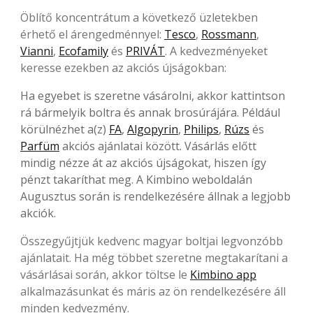
Öblítő koncentrátum a következő üzletekben
érhető el árengedménnyel:
Tesco
,
Rossmann
,
Vianni
,
Ecofamily
és
PRIVÁT
. A kedvezményeket
keresse ezekben az akciós újságokban:
Ha egyebet is szeretne vásárolni, akkor kattintson
rá bármelyik boltra és annak brosúrájára. Például
körülnézhet a(z)
FA
,
Algopyrin
,
Philips
,
Rúzs
és
Parfüm
akciós ajánlatai között. Vásárlás előtt
mindig nézze át az akciós újságokat, hiszen így
pénzt takaríthat meg. A Kimbino weboldalán
Augusztus során is rendelkezésére állnak a legjobb
akciók.
Összegyűjtjük kedvenc magyar boltjai legvonzóbb
ajánlatait. Ha még többet szeretne megtakarítani a
vásárlásai során, akkor töltse le
Kimbino app
alkalmazásunkat és máris az ön rendelkezésére áll
minden kedvezmény.