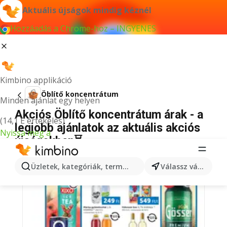
Aktuális újságok mindig kéznél
Hozzáadás a Chrome-hoz – INGYENES
Kimbino applikáció
Öblítő koncentrátum
Minden ajánlat egy helyen
Akciós Öblítő koncentrátum árak - a
(14,1 E értékelés)
legjobb ajánlatok az aktuális akciós
Nyissa meg a
újságokban⏳
Üzletek, kategóriák, termékek keresése...
Válassz várost