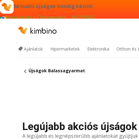
Aktuális újságok mindig kéznél
Hozzáadás a Chrome-hoz – INGYENES
Ajánlatok
Hipermarketek
Elektronika
Otthon és 
Újságok Balassagyarmat
Legújabb akciós újságok
A legújabb és legnépszerűbb ajánlatokat gyűjtjü