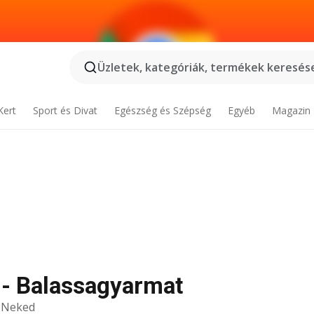
Üzletek, kategóriák, termékek keresése
Kert
Sport és Divat
Egészség és Szépség
Egyéb
Magazin
 - Balassagyarmat
k Neked