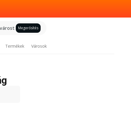
 várost
Megerősítés
Termékek
Városok
ág