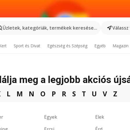
Üzletek, kategóriák, termékek keresése...
Válassz
Kert
Sport és Divat
Egészség és Szépség
Egyéb
Magazin
alálja meg a legjobb akciós újs
K
L
M
N
O
P
R
S
T
U
V
Z
er
Egyek
Elek
ying
Ercsi
Érd