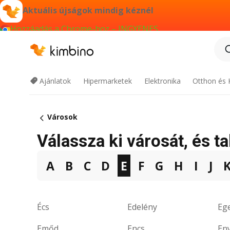
Aktuális újságok mindig kéznél
Hozzáadás a Chrome-hoz – INGYENES
Ajánlatok
Hipermarketek
Elektronika
Otthon és 
Városok
Válassza ki városát, és t
A
B
C
D
E
F
G
H
I
J
Écs
Edelény
Eg
Emőd
Encs
En