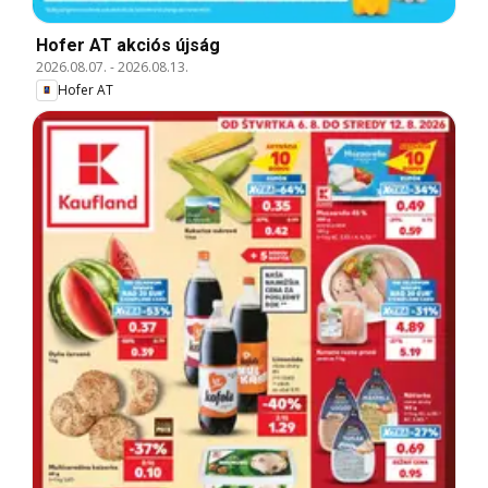
Hofer AT akciós újság
2026.08.07.
-
2026.08.13.
Hofer AT