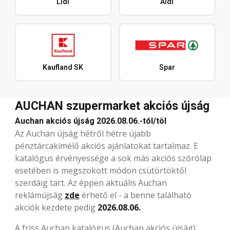
Lidl
Aldi
Kaufland SK
Spar
AUCHAN szupermarket akciós újság
Auchan akciós újság 2026.08.06.-tól/töl
Az Auchan újság hétről hétre újabb
pénztárcakímélő akciós ajánlatokat tartalmaz. E
katalógus érvényessége a sok más akciós szórólap
esetében is megszokott módon csütörtöktől
szerdáig tart. Az éppen aktuális Auchan
reklámújság
zde
érhető el - a benne található
akciók kezdete pedig
2026.08.06.
A friss Auchan katalógus (Auchan akciós újság)