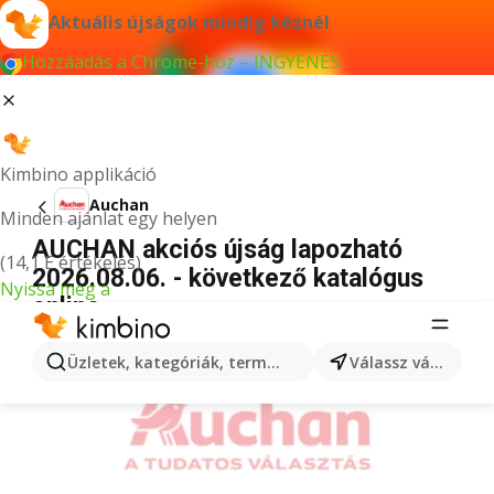
Aktuális újságok mindig kéznél
Hozzáadás a Chrome-hoz – INGYENES
Kimbino applikáció
Auchan
Minden ajánlat egy helyen
AUCHAN akciós újság lapozható
(14,1 E értékelés)
2026.08.06. - következő katalógus
Nyissa meg a
online
HIRDETÉS
Üzletek, kategóriák, termékek keresése...
Válassz várost