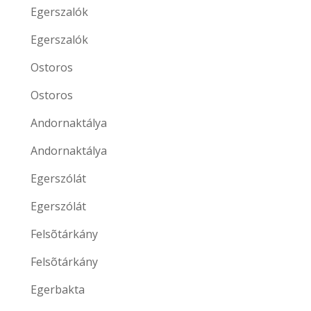
Egerszalók
Egerszalók
Ostoros
Ostoros
Andornaktálya
Andornaktálya
Egerszólát
Egerszólát
Felsõtárkány
Felsõtárkány
Egerbakta