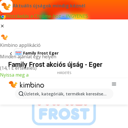
Aktuális újságok mindig kéznél
Hozzáadás a Chrome-hoz – INGYENES
Kimbino applikáció
Family Frost Eger
Minden ajánlat egy helyen
Family Frost akciós újság - Eger
(14,1 E értékelés)
HIRDETÉS
Nyissa meg a
Üzletek, kategóriák, termékek keresése...