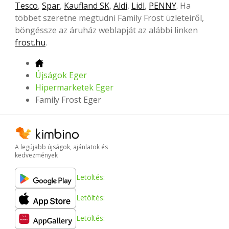
Tesco
,
Spar
,
Kaufland SK
,
Aldi
,
Lidl
,
PENNY
. Ha
többet szeretne megtudni Family Frost üzleteiről,
böngéssze az áruház weblapját az alábbi linken
frost.hu
.
Újságok Eger
Hipermarketek Eger
Family Frost Eger
A legújabb újságok, ajánlatok és
kedvezmények
Letöltés:
Letöltés:
Letöltés: