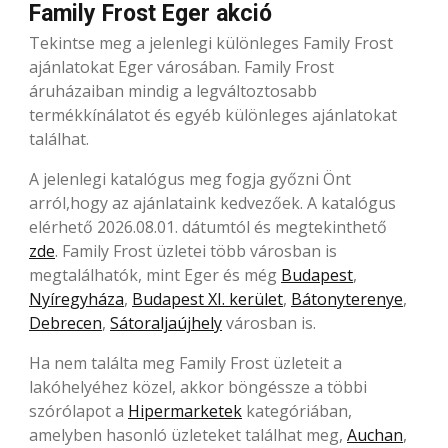
Family Frost Eger akció
Tekintse meg a jelenlegi különleges Family Frost
ajánlatokat Eger városában. Family Frost
áruházaiban mindig a legváltoztosabb
termékkínálatot és egyéb különleges ajánlatokat
találhat.
A jelenlegi katalógus meg fogja győzni Önt
arról,hogy az ajánlataink kedvezőek. A katalógus
elérhető 2026.08.01. dátumtól és megtekinthető
zde
. Family Frost üzletei több városban is
megtalálhatók, mint Eger és még
Budapest
,
Nyíregyháza
,
Budapest XI. kerület
,
Bátonyterenye
,
Debrecen
,
Sátoraljaújhely
városban is.
Ha nem találta meg Family Frost üzleteit a
lakóhelyéhez közel, akkor böngéssze a többi
szórólapot a
Hipermarketek
kategóriában,
amelyben hasonló üzleteket találhat meg,
Auchan
,