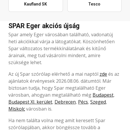
Kaufland SK
Tesco
SPAR Eger akciós újság
Spar amely Eger városában található, vadonatúj
heti akciókkal várja a látogatókat. Köszönhetően
Spar változatos termékkínálatának és kitűnő
árainak, meg tud vásárolni mindent, amire
szüksége lehet.
Az új Spar szórólap elérhető a mai naptól
zde
és az
ajánlatok érvényesek 2026.08.06. dátumtól. Már
biztosan tudja, hogy Spar megtalálható Eger
városban, ahogyan megtalálható még
Budapest
,
Budapest XI. kerület
,
Debrecen
,
Pécs
,
Szeged
,
Miskolc
városban is.
Ha nem találta volna meg amit keresett Spar
szórólapjában, akkor böngéssze tovább a