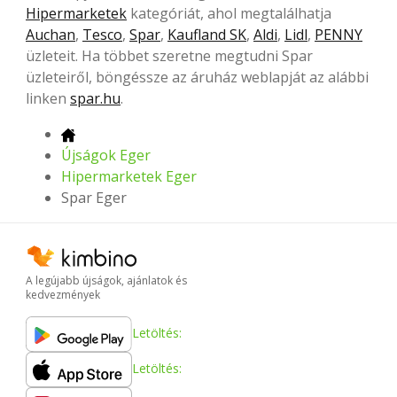
Hipermarketek
kategóriát, ahol megtalálhatja
Auchan
,
Tesco
,
Spar
,
Kaufland SK
,
Aldi
,
Lidl
,
PENNY
üzleteit. Ha többet szeretne megtudni Spar
üzleteiről, böngéssze az áruház weblapját az alábbi
linken
spar.hu
.
Újságok Eger
Hipermarketek Eger
Spar Eger
A legújabb újságok, ajánlatok és
kedvezmények
Letöltés:
Letöltés: