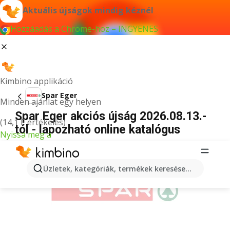
Aktuális újságok mindig kéznél
Hozzáadás a Chrome-hoz – INGYENES
Kimbino applikáció
Spar Eger
Minden ajánlat egy helyen
Spar Eger akciós újság 2026.08.13.-
(14,1 E értékelés)
tól - lapozható online katalógus
Nyissa meg a
HIRDETÉS
Üzletek, kategóriák, termékek keresése...