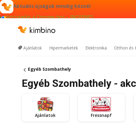
Aktuális újságok mindig kéznél
Hozzáadás a Chrome-hoz – INGYENES
Ajánlatok
Hipermarketek
Elektronika
Otthon és 
Egyéb Szombathely
Egyéb Szombathely - akc
Ajánlatok
Fressnapf