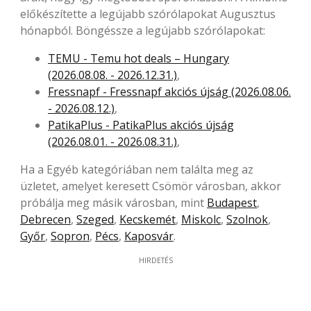
előkészítette a legújabb szórólapokat Augusztus
hónapból. Böngéssze a legújabb szórólapokat:
TEMU - Temu hot deals – Hungary
(2026.08.08. - 2026.12.31.)
,
Fressnapf - Fressnapf akciós újság (2026.08.06.
- 2026.08.12.)
,
PatikaPlus - PatikaPlus akciós újság
(2026.08.01. - 2026.08.31.)
,
Ha a Egyéb kategóriában nem találta meg az
üzletet, amelyet keresett Csömör városban, akkor
próbálja meg másik városban, mint
Budapest
,
Debrecen
,
Szeged
,
Kecskemét
,
Miskolc
,
Szolnok
,
Győr
,
Sopron
,
Pécs
,
Kaposvár
.
HIRDETÉS