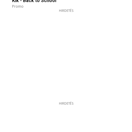
Kik - Back to School
Promo
HIRDETÉS
HIRDETÉS