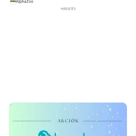
AlphaZoo
HIRDETÉS