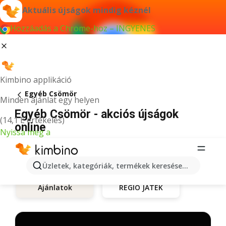
Aktuális újságok mindig kéznél
Hozzáadás a Chrome-hoz – INGYENES
Kimbino applikáció
Egyéb Csömör
Minden ajánlat egy helyen
Egyéb Csömör - akciós újságok
(14,1 E értékelés)
online
Nyissa meg a
Üzletek, kategóriák, termékek keresése...
Ajánlatok
REGIO JÁTÉK