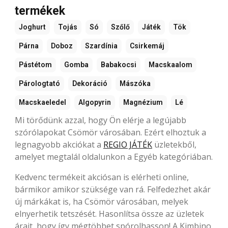
termékek
Joghurt
Tojás
Só
Szőlő
Játék
Tök
Párna
Doboz
Szardínia
Csirkemáj
Pástétom
Gomba
Babakocsi
Macskaalom
Párologtató
Dekoráció
Mászóka
Macskaeledel
Algopyrin
Magnézium
Lé
Mi törődünk azzal, hogy Ön elérje a legújabb
szórólapokat Csömör városában. Ezért elhoztuk a
legnagyobb akciókat a
REGIO JÁTÉK
üzletekből,
amelyet megtalál oldalunkon a Egyéb kategóriában.
Kedvenc termékeit akciósan is elérheti online,
bármikor amikor szüksége van rá. Felfedezhet akár
új márkákat is, ha Csömör városában, melyek
elnyerhetik tetszését. Hasonlítsa össze az üzletek
árait, hogy így mégtöbbet spórolhasson! A Kimbino