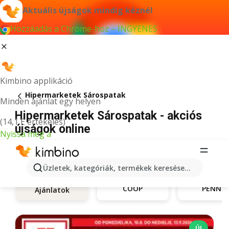
Aktuális újságok mindig kéznél
Hozzáadás a Chrome-hoz – INGYENES
Kimbino applikáció
Hipermarketek Sárospatak
Minden ajánlat egy helyen
Hipermarketek Sárospatak - akciós
(14,1 E értékelés)
újságok online
Nyissa meg a
Üzletek, kategóriák, termékek keresése...
COOP
PENNY
Ajánlatok
ÚJ